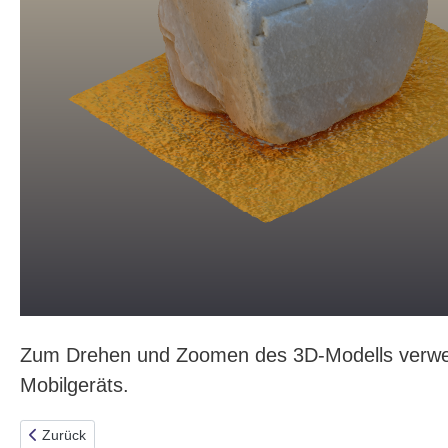
Zum Drehen und Zoomen des 3D-Modells verwend
Mobilgeräts.
Vorheriger Beitrag: 3D-Modell des Ammonit Scaphites Binodosus
Zurück