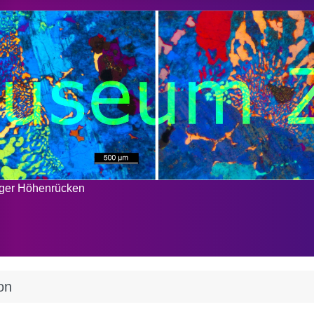
rger Höhenrücken
on