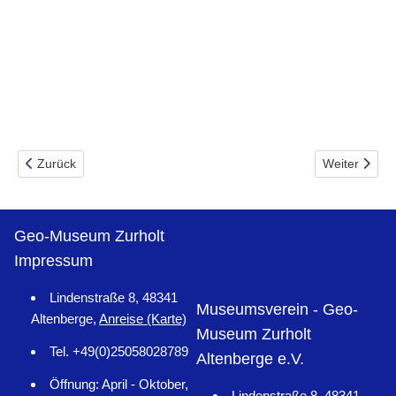
Vorheriger Beitrag: Regionales Gesteinsvorkommen
Nächster Beit
Zurück
Weiter
Geo-Museum Zurholt
Impressum
Lindenstraße 8, 48341
Museumsverein - Geo-
Altenberge,
Anreise (Karte)
Museum Zurholt
Tel. +49(0)25058028789
Altenberge e.V.
Öffnung: April - Oktober,
Lindenstraße 8, 48341