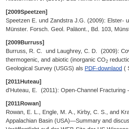
[2009Speetzen]
Speetzen E. und Zandstra J.G. (2009): Elster- 
Münster. Forsch. Geol. Paläont., Bd. 103, Müns
[2009Burruss]
Burruss, R. C. und Laughrey, C. D. (2009): Cova
thermogenic, and abiotic (inorganic CO
reductio
2
Geological Survey (USGS) als
PDF-downlaod
( 
[2011Huteau]
d'Huteau, E. (2011): Open-Channel Fracturing - 
[2011Rowan]
Rowan, E. L., Engle, M. A., Kirby, C. S., and Kr
Appalachian Basin (USA)—Summary and discussion