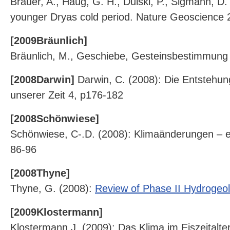
Brauer, A., Haug, G. H., Dulski, P., Sigmann, D.
younger Dryas cold period. Nature Geoscience 
[2009Bräunlich]
Bräunlich, M., Geschiebe, Gesteinsbestimmung
[2008Darwin]
Darwin, C. (2008): Die Entstehung
unserer Zeit 4, p176-182
[2008Schönwiese]
Schönwiese, C-.D. (2008): Klimaänderungen – ein
86-96
[2008Thyne]
Thyne, G. (2008):
Review of Phase II Hydrogeol
[2009Klostermann]
Klostermann J. (2009): Das Klima im Eiszeitalter