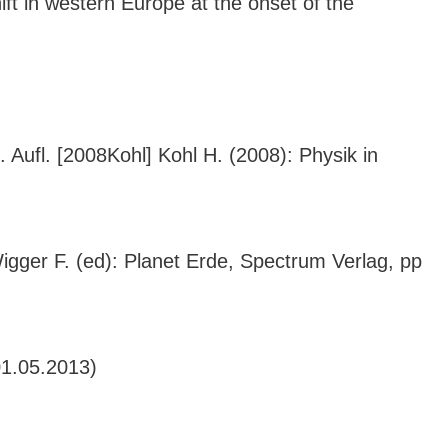
ift in western Europe at the onset of the
Aufl. [2008Kohl] Kohl H. (2008): Physik in
igger F. (ed): Planet Erde, Spectrum Verlag, pp
01.05.2013)