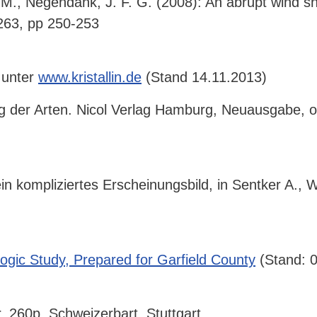
 M., Negendank, J. F. G. (2008): An abrupt wind sh
263, pp 250-253
 unter
www.kristallin.de
(Stand 14.11.2013)
 der Arten. Nicol Verlag Hamburg, Neuausgabe, o. 
 kompliziertes Erscheinungsbild, in Sentker A., W
ogic Study, Prepared for Garfield County
(Stand: 
, 260p, Schweizerbart, Stuttgart