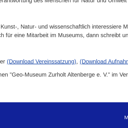
 Verantwortung des Menschen für Natur und Umwelt
 Kunst-, Natur- und wissenschaftlich interessiere 
ch für eine Mitarbeit im Museums, dann schreibt u
ier
(Download Vereinssatzung)
,
(Download Aufnah
n "Geo-Museum Zurholt Altenberge e. V." im Verein
M