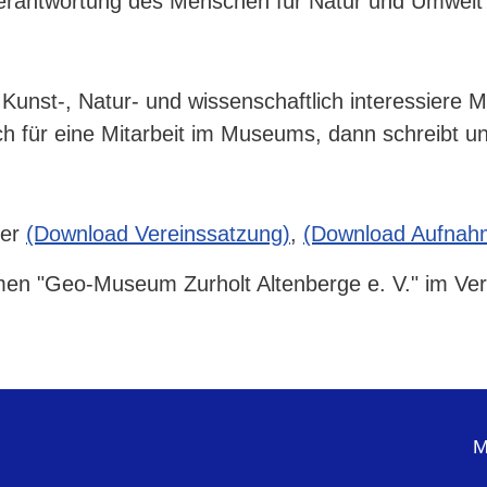
 Verantwortung des Menschen für Natur und Umwelt
 Kunst-, Natur- und wissenschaftlich interessiere 
ch für eine Mitarbeit im Museums, dann schreibt u
ier
(Download Vereinssatzung)
,
(Download Aufnah
n "Geo-Museum Zurholt Altenberge e. V." im Verein
M