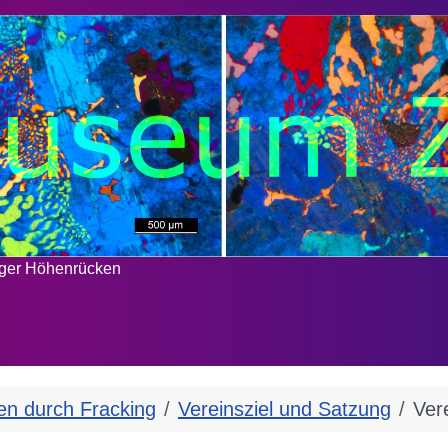
rger Höhenrücken
en durch Fracking
Vereinsziel und Satzung
Ver