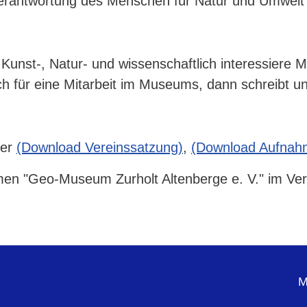
 Verantwortung des Menschen für Natur und Umwelt
 Kunst-, Natur- und wissenschaftlich interessiere 
ch für eine Mitarbeit im Museums, dann schreibt u
ier
(Download Vereinssatzung)
,
(Download Aufnah
n "Geo-Museum Zurholt Altenberge e. V." im Verein
M